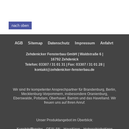
nach oben
AGB
Sitemap
Datenschutz
Impressum
Anfahrt
Zehdenicker Fensterbau GmbH | Waldstraße 6 |
16792 Zehdenick
Telefon:
03307 / 31 01 31
| Fax: 03307 / 31 01 28 |
kontakt@zehdenicker-fensterbau.de
Wir sind Ihr kompetenter Ansprechpartner für Brandenburg, Berlin,
Mecklenburg-Vorpommern, insbesondere Oranienburg,
Eberswalde, Potsdam, Oberhavel, Barnim und das Havelland. Wir
freuen uns auf Ihren Anruf.
Unser Produktangebot im Überblick:
Kunststofffenster
GEALAN
Haustüren
Hebeschiebetüren