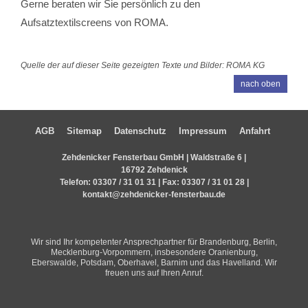
Gerne beraten wir Sie persönlich zu den
Aufsatztextilscreens von ROMA.
Quelle der auf dieser Seite gezeigten Texte und Bilder: ROMA KG
nach oben
AGB
Sitemap
Datenschutz
Impressum
Anfahrt
Zehdenicker Fensterbau GmbH | Waldstraße 6 |
16792 Zehdenick
Telefon:
03307 / 31 01 31
| Fax: 03307 / 31 01 28 |
kontakt@zehdenicker-fensterbau.de
Wir sind Ihr kompetenter Ansprechpartner für Brandenburg, Berlin,
Mecklenburg-Vorpommern, insbesondere Oranienburg,
Eberswalde, Potsdam, Oberhavel, Barnim und das Havelland. Wir
freuen uns auf Ihren Anruf.