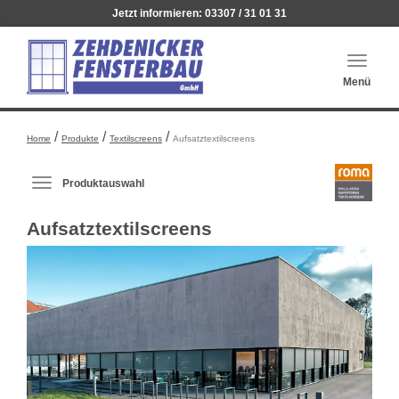
Jetzt informieren:
03307 / 31 01 31
Haupt
Menü
auskl
/
/
/
Home
Produkte
Textilscreens
Aufsatztextilscreens
Produktauswahl
Produktauswahl-
Menü
Aufsatztextilscreens
ausklappen