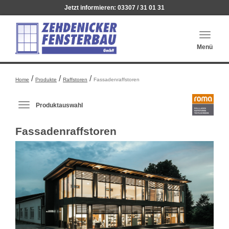
Jetzt informieren:
03307 / 31 01 31
Haupt
Menü
auskl
/
/
/
Home
Produkte
Raffstoren
Fassadenraffstoren
Produktauswahl
Produktauswahl-
Menü
Fassadenraffstoren
ausklappen