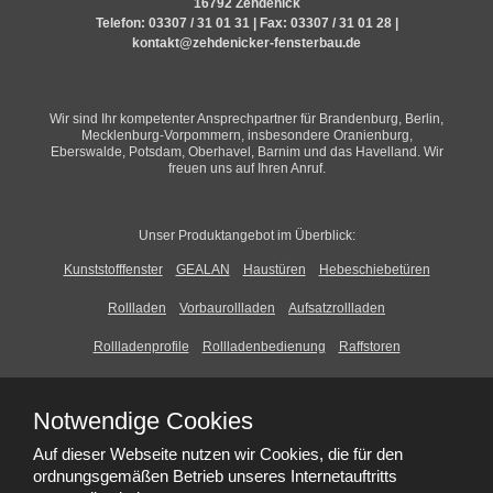
16792 Zehdenick
Telefon:
03307 / 31 01 31
| Fax: 03307 / 31 01 28 |
kontakt@zehdenicker-fensterbau.de
Wir sind Ihr kompetenter Ansprechpartner für Brandenburg, Berlin,
Mecklenburg-Vorpommern, insbesondere Oranienburg,
Eberswalde, Potsdam, Oberhavel, Barnim und das Havelland. Wir
freuen uns auf Ihren Anruf.
Unser Produktangebot im Überblick:
Kunststofffenster
GEALAN
Haustüren
Hebeschiebetüren
Rollladen
Vorbaurollladen
Aufsatzrollladen
Rollladenprofile
Rollladenbedienung
Raffstoren
Vorbauraffstoren
Aufsatzraffstoren
Modulraffstoren
Notwendige Cookies
Fassadenraffstoren
Raffstorenlamellen
Auf dieser Webseite nutzen wir Cookies, die für den
Raffstorenbedienung
Textilscreens
Vorbautextilscreens
ordnungsgemäßen Betrieb unseres Internetauftritts